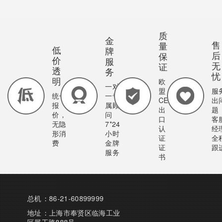
质
金
售
量
低
牌
后
保
价
服
无
证
透
务
忧
明
欧
一对
盟
服
统一
一专
CE
出
报
属顾
出
题
价，
问
口
客
无隐
7*24
认
经
形消
小时
证
全
费
金牌
证
跟
服务
书
总机：86-21-60899999
地址：上海市奉贤区临海工业